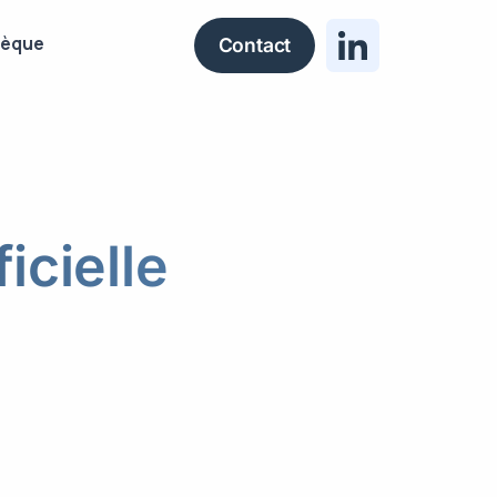
hèque
Contact
icielle