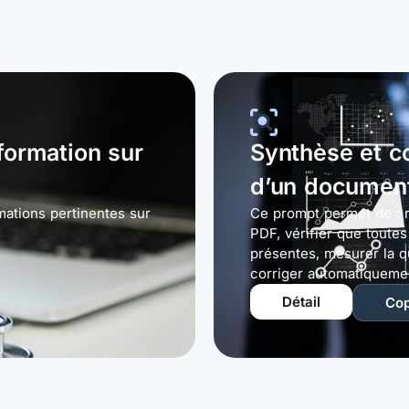
formation sur
Synthèse et co
d’un documen
mations pertinentes sur
Ce prompt permet de : r
PDF, vérifier que toutes
présentes, mesurer la q
corriger automatiqueme
Détail
Cop