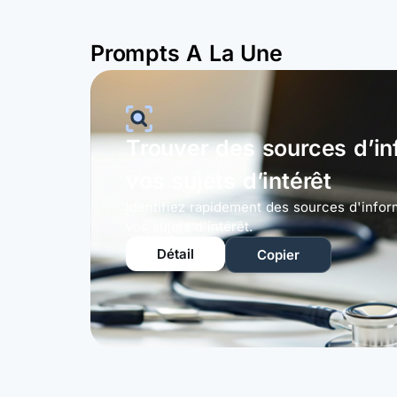
Prompts A La Une
Trouver des sources d’in
vos sujets d’intérêt
Identifiez rapidement des sources d'infor
vos sujets d'intérêt.
Détail
Copier