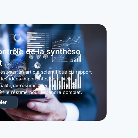
ntrôle de la synthèse
t
ésumer un article scientifique ou rapport
 les idées importantes sont bien
ualité du résumé avec un score (%),
nt le résumé pour le rendre complet.
ier